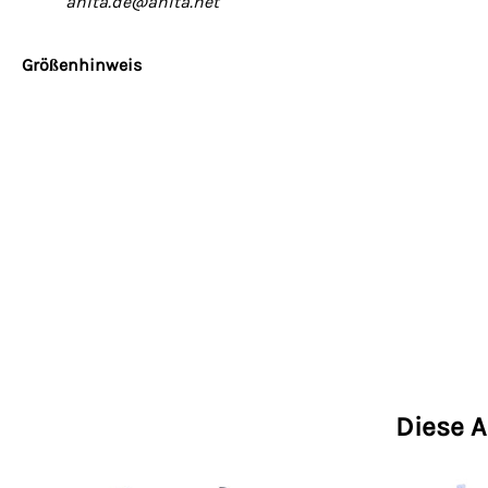
anita.de@anita.net
Größenhinweis
Diese A