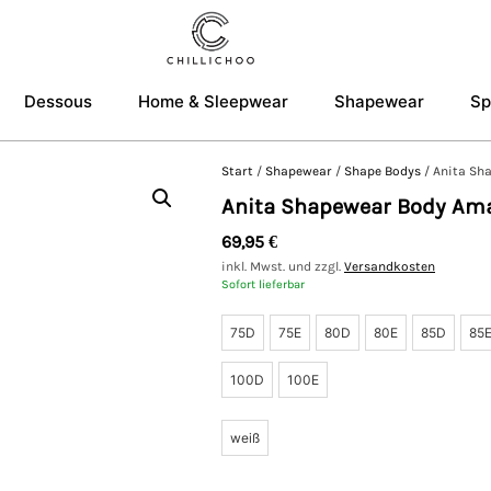
Dessous
Home & Sleepwear
Shapewear
Sp
Start
/
Shapewear
/
Shape Bodys
/ Anita Sh
Anita Shapewear Body Am
69,95
€
inkl. Mwst. und zzgl.
Versandkosten
Sofort lieferbar
75D
75E
80D
80E
85D
85
100D
100E
weiß