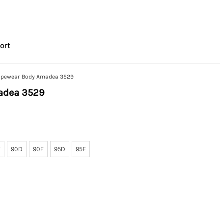
ort
apewear Body Amadea 3529
adea 3529
E
90D
90E
95D
95E