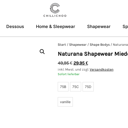
Dessous
Home & Sleepwear
Shapewear
Sp
Start
/
Shapewear
/
Shape Bodys
/ Naturana
Naturana Shapewear Mied
49,95
€
29,95
€
inkl. Mwst. und zzgl.
Versandkosten
Sofort lieferbar
75B
75C
75D
vanille