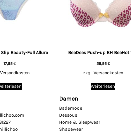
Slip Beauty-Full Allure
BeeDees Push-up BH BeeHot 1
17,95
€
29,95
€
Versandkosten
zzgl.
Versandkosten
eiterlesen
Weiterlesen
Damen
Bademode
llichoo.com
Dessous
631227
Home & Sleepwear
illichoo
Shapewear