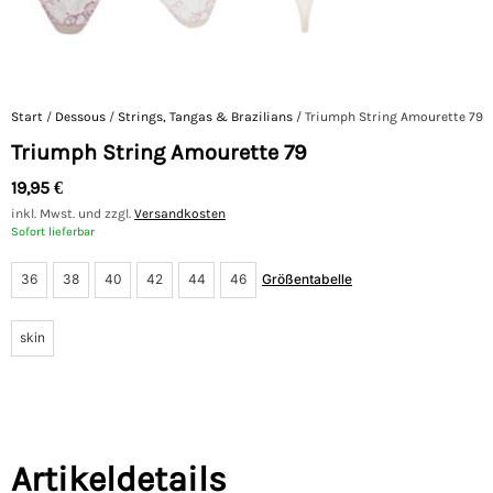
Start
/
Dessous
/
Strings, Tangas & Brazilians
/ Triumph String Amourette 79
Triumph String Amourette 79
19,95
€
inkl. Mwst. und zzgl.
Versandkosten
Sofort lieferbar
36
38
40
42
44
46
Größentabelle
skin
Artikeldetails