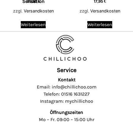
Sensation
39,95
€
17,95
€
zzgl.
Versandkosten
zzgl.
Versandkosten
Weiterlesen
Weiterlesen
Service
Kontakt
Email: info@chillichoo.com
Telefon: 01516 1631227
Instagram: mychillichoo
Öffnungszeiten
Mo – Fr. 09:00 – 15:00 Uhr