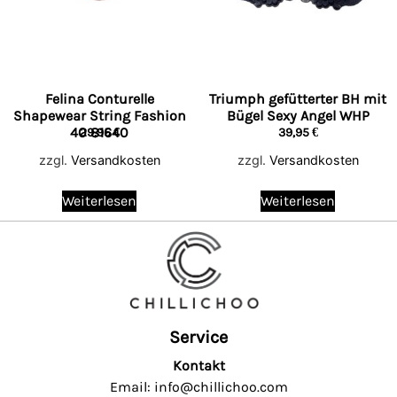
Felina Conturelle
Triumph gefütterter BH mit
Shapewear String Fashion
Bügel Sexy Angel WHP
40 81640
29,95
€
39,95
€
zzgl.
Versandkosten
zzgl.
Versandkosten
Weiterlesen
Weiterlesen
Service
Kontakt
Email: info@chillichoo.com