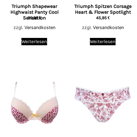
Triumph Shapewear
Triumph Spitzen Corsage
Highwaist Panty Cool
Heart & Flower Spotlight
Sensation
39,95
€
45,95
€
zzgl.
Versandkosten
zzgl.
Versandkosten
Weiterlesen
Weiterlesen