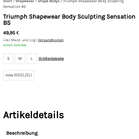
Start
/
Shapewear
/
Shape Bodys
/ Triumph Shapewear Body Sculpting
Sensation BS
Triumph Shapewear Body Sculpting Sensation
BS
49,95
€
inkl. Mwst. und zzgl.
Versandkosten
Sofort lieferbar
S
M
L
Größentabelle
rosa (00ZL/ZL)
Artikeldetails
Beschreibung