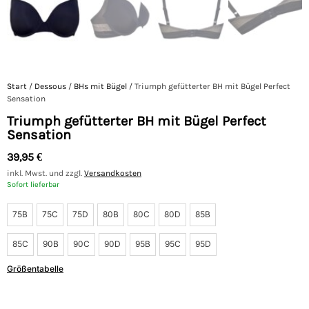
Start
/
Dessous
/
BHs mit Bügel
/ Triumph gefütterter BH mit Bügel Perfect
Sensation
Triumph gefütterter BH mit Bügel Perfect
Sensation
39,95
€
inkl. Mwst. und zzgl.
Versandkosten
Sofort lieferbar
75B
75C
75D
80B
80C
80D
85B
85C
90B
90C
90D
95B
95C
95D
Größentabelle