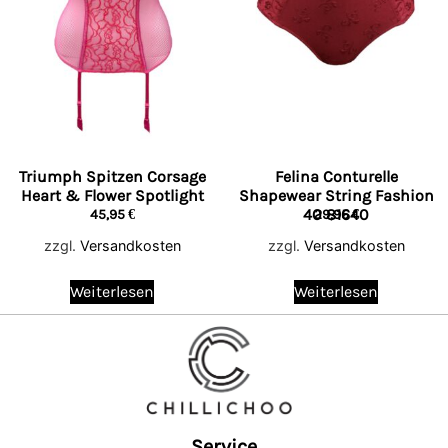
Triumph Spitzen Corsage
Felina Conturelle
Heart & Flower Spotlight
Shapewear String Fashion
40 81640
45,95
€
29,95
€
zzgl.
Versandkosten
zzgl.
Versandkosten
Weiterlesen
Weiterlesen
Service