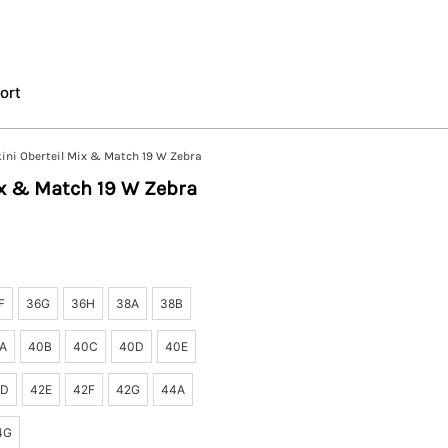
ort
ini Oberteil Mix & Match 19 W Zebra
ix & Match 19 W Zebra
F
36G
36H
38A
38B
A
40B
40C
40D
40E
2D
42E
42F
42G
44A
4G