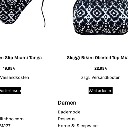
ini Slip Miami Tanga
Sloggi Bikini Oberteil Top Mi
19,95
€
22,95
€
Versandkosten
zzgl.
Versandkosten
eiterlesen
Weiterlesen
Damen
Bademode
llichoo.com
Dessous
631227
Home & Sleepwear