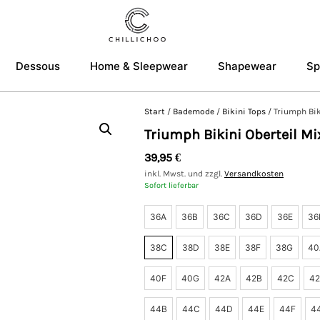
Dessous
Home & Sleepwear
Shapewear
Sp
Start
/
Bademode
/
Bikini Tops
/ Triumph Bik
Triumph Bikini Oberteil M
39,95
€
inkl. Mwst. und zzgl.
Versandkosten
Sofort lieferbar
36A
36B
36C
36D
36E
36
38C
38D
38E
38F
38G
40
40F
40G
42A
42B
42C
4
44B
44C
44D
44E
44F
4