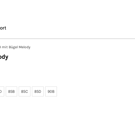
ort
 mit Bügel Melody
ody
D
85B
85C
85D
90B