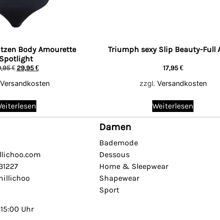
tzen Body Amourette
Triumph sexy Slip Beauty-Full A
Spotlight
9,95
€
29,95
€
17,95
€
Versandkosten
zzgl.
Versandkosten
eiterlesen
Weiterlesen
Damen
Bademode
llichoo.com
Dessous
631227
Home & Sleepwear
illichoo
Shapewear
Sport
 15:00 Uhr