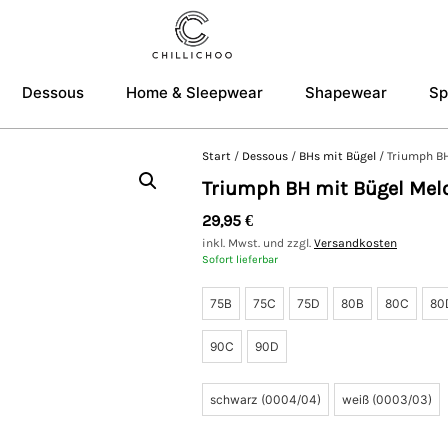
Dessous
Home & Sleepwear
Shapewear
Sp
Start
/
Dessous
/
BHs mit Bügel
/ Triumph BH
Triumph BH mit Bügel Mel
29,95
€
inkl. Mwst. und zzgl.
Versandkosten
Sofort lieferbar
75B
75C
75D
80B
80C
80
90C
90D
schwarz (0004/04)
weiß (0003/03)