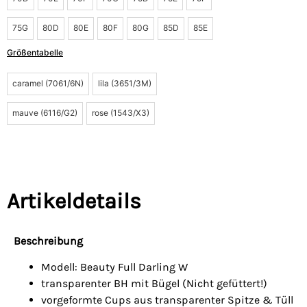
75G
80D
80E
80F
80G
85D
85E
Größentabelle
caramel (7061/6N)
lila (3651/3M)
mauve (6116/G2)
rose (1543/X3)
Artikeldetails
Beschreibung
Modell: Beauty Full Darling W
transparenter BH mit Bügel (Nicht gefüttert!)
vorgeformte Cups aus transparenter Spitze & Tüll