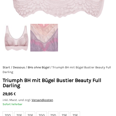
Start
/
Dessous
/
BHs ohne Bügel
/ Triumph BH mit Bügel Bustier Beauty Full
Darling
Triumph BH mit Bügel Bustier Beauty Full
Darling
29,95
€
inkl. Mwst. und zzgl.
Versandkosten
Sofort lieferbar
70D
70E
70F
70G
75D
75E
75F