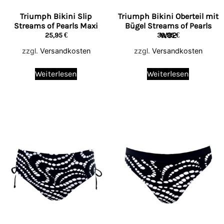
Triumph Bikini Slip
Triumph Bikini Oberteil mit
Streams of Pearls Maxi
Bügel Streams of Pearls
W02
25,95
€
39,95
€
zzgl.
Versandkosten
zzgl.
Versandkosten
Weiterlesen
Weiterlesen