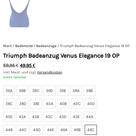
Start
/
Bademode
/
Badeanzüge
/ Triumph Badeanzug Venus Elegance 19 OP
Triumph Badeanzug Venus Elegance 19 OP
59,95
€
49,95
€
inkl. Mwst. und zzgl.
Versandkosten
Sofort lieferbar
36A
36B
36C
36D
36E
38A
38B
38C
38D
38E
40A
40B
40C
40D
40E
42A
42B
42C
42D
42E
44A
44B
44C
44D
44E
46A
46B
46C