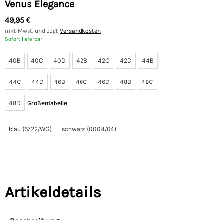
Venus Elegance
49,95
€
inkl. Mwst. und zzgl.
Versandkosten
Sofort lieferbar
40B
40C
40D
42B
42C
42D
44B
44C
44D
46B
46C
46D
48B
48C
48D
Größentabelle
blau (6722/WG)
schwarz (0004/04)
Artikeldetails