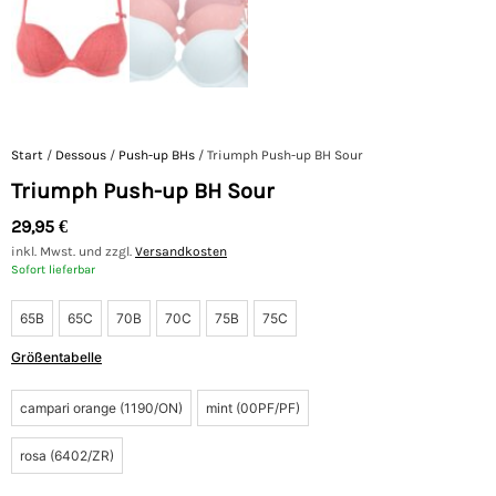
Start
/
Dessous
/
Push-up BHs
/ Triumph Push-up BH Sour
Triumph Push-up BH Sour
29,95
€
inkl. Mwst. und zzgl.
Versandkosten
Sofort lieferbar
65B
65C
70B
70C
75B
75C
Größentabelle
campari orange (1190/ON)
mint (00PF/PF)
rosa (6402/ZR)