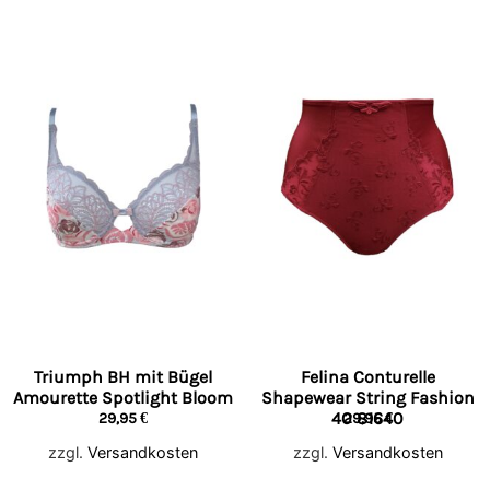
Triumph BH mit Bügel
Felina Conturelle
Amourette Spotlight Bloom
Shapewear String Fashion
40 81640
29,95
€
29,95
€
zzgl.
Versandkosten
zzgl.
Versandkosten