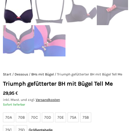
Start
/
Dessous
/
BHs mit Bügel
/ Triumph gefütterter BH mit Bügel Tell Me
Triumph gefütterter BH mit Bügel Tell Me
29,95
€
inkl. Mwst. und zzgl.
Versandkosten
Sofort lieferbar
70A
70B
70C
70D
70E
75A
75B
75C
75D
Größentabelle