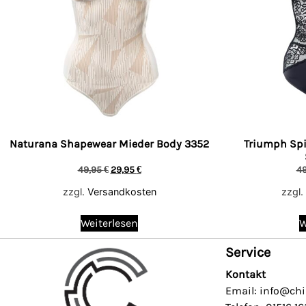
Naturana Shapewear Mieder Body 3352
Triumph Spi
49,95
€
29,95
€
4
zzgl.
Versandkosten
zzgl.
Weiterlesen
W
Service
Kontakt
Email: info@chi