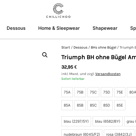
Dessous
Home & Sleepwear
Shapewear
Sp
Start
/
Dessous
/
BHs ohne Bügel
/ Triumph 
Triumph BH ohne Bügel Am
32,95
€
inkl. Mwst. und zzgl.
Versandkosten
Sofort lieferbar
75A
75B
75C
75D
75E
80
85A
85B
85C
85D
85E
blau (2297/5Y)
blau (6582/BY)
grau
nudebraun (6045/F2)
rosa (3842/3J)