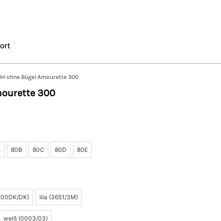
ort
BH ohne Bügel Amourette 300
ourette 300
A
80B
80C
80D
80E
 (00DK/DK)
lila (3651/3M)
weiß (0003/03)