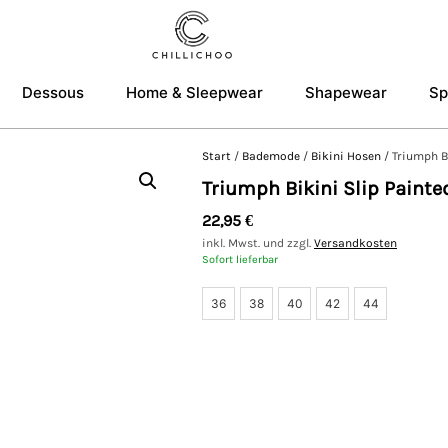
Dessous
Home & Sleepwear
Shapewear
Sp
Start
/
Bademode
/
Bikini Hosen
/ Triumph B
Triumph Bikini Slip Painte
22,95
€
inkl. Mwst. und zzgl.
Versandkosten
Sofort lieferbar
36
38
40
42
44